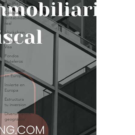
España
Calcular
rentabilidad
real
blockchain
Golden
Visa
Fondos
Hoteleros
Residencia
en Europa
Invierte en
Europa
Estructura
tu inversion
Diversificación
geográfica