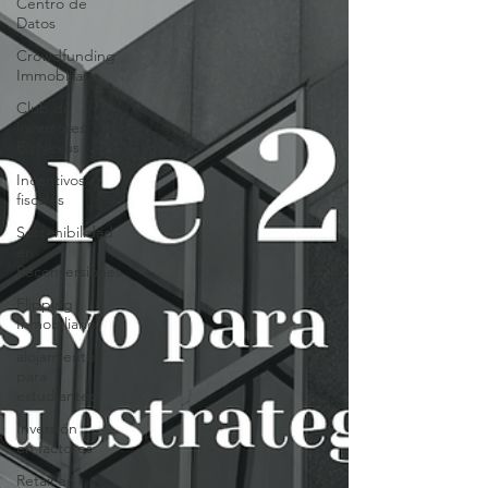
Centro de
Datos
Crowdfunding
Immobiliario
Club de
Inversores
BizNexus
Incentivos
fiscales
Sostenibilidad
en
Reconversiones
Flipping
Inmobiliario
alojamiento
para
estudiantes
Inversión
en factores
Retail en