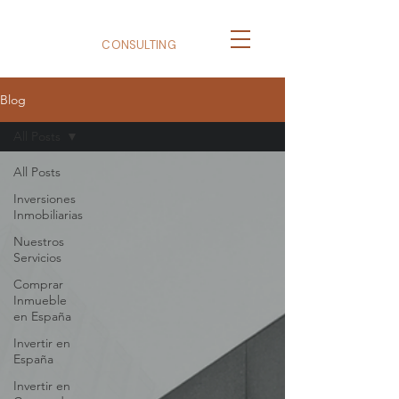
BizNexus
CONSULTING
Blog
All Posts
All Posts
Inversiones
Inmobiliarias
Nuestros
Servicios
Comprar
Inmueble
en España
Invertir en
España
Invertir en