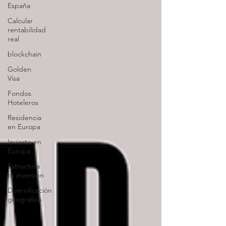
España
Calcular
rentabilidad
real
blockchain
Golden
Visa
Fondos
Hoteleros
Residencia
en Europa
Invierte en
Europa
Estructura
tu inversion
Diversificación
geográfica