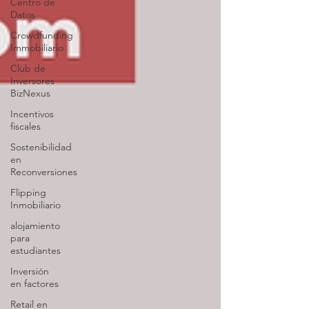
Centro de
Datos
Crowdfunding
Immobiliario
Club de
Inversores
BizNexus
Incentivos
fiscales
Sostenibilidad
en
Reconversiones
Flipping
Inmobiliario
alojamiento
para
estudiantes
Inversión
en factores
Retail en