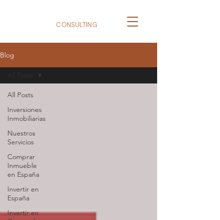
BizNexus
CONSULTING
Blog
All Posts
All Posts
Inversiones
Inmobiliarias
Nuestros
Servicios
Comprar
Inmueble
en España
Invertir en
España
Invertir en