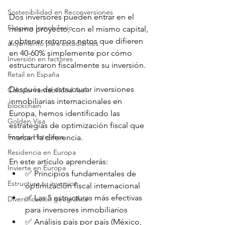
Sostenibilidad en Reconversiones
Dos inversores pueden entrar en el 
Flipping Inmobiliario
mismo proyecto, con el mismo capital, 
y obtener retornos netos que difieren 
alojamiento para estudiantes
en 40-60% simplemente por cómo 
Inversión en factores
estructuraron fiscalmente su inversión.
Retail en España
Después de estructurar inversiones 
Calcular rentabilidad real
inmobiliarias internacionales en 
blockchain
Europa, hemos identificado las 
Golden Visa
estrategias de optimización fiscal que 
Fondos Hoteleros
marcan la diferencia.
Residencia en Europa
En este artículo aprenderás:
Invierte en Europa
✅ Principios fundamentales de 
Estructura tu inversion
optimización fiscal internacional
✅ Las 5 estructuras más efectivas 
Diversificación geográfica
para inversores inmobiliarios
✅ Análisis país por país (México, 