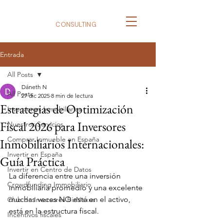
BizNexus
CONSULTING
Entrada
All Posts
Dáneth N
All Posts
27 dic 2025
8 min de lectura
Estrategias de Optimización
Inversiones Inmobiliarias
Fiscal 2026 para Inversores
Nuestros Servicios
Comprar Inmueble en España
Inmobiliarios Internacionales:
Invertir en España
Guía Práctica
Invertir en Centro de Datos
La diferencia entre una inversión 
Crowdfunding Immobiliario
inmobiliaria promedio y una excelente 
muchas veces NO está en el activo, 
Club de Inversores BizNexus
está en la estructura fiscal.
Incentivos fiscales