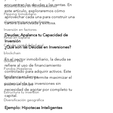
encuentran las deudas y las rentas. En 
Sostenibilidad en Reconversiones
este artículo, exploraremos cómo 
Flipping Inmobiliario
aprovechar cada una para construir una 
alojamiento para estudiantes
cartera balanceada y exitosa.
Inversión en factores
Deudas: Apalanca tu Capacidad de 
Retail en España
Inversión
Calcular rentabilidad real
¿Qué son las Deudas en Inversiones?
blockchain
En el sector inmobiliario, la deuda se 
Golden Visa
refiere al uso de financiamiento 
Fondos Hoteleros
controlado para adquirir activos. Este 
Residencia en Europa
apalancamiento permite maximizar el 
potencial de tus inversiones sin 
Invierte en Europa
necesidad de agotar por completo tu 
Estructura tu inversion
capital.
Diversificación geográfica
Ejemplo: Hipotecas Inteligentes