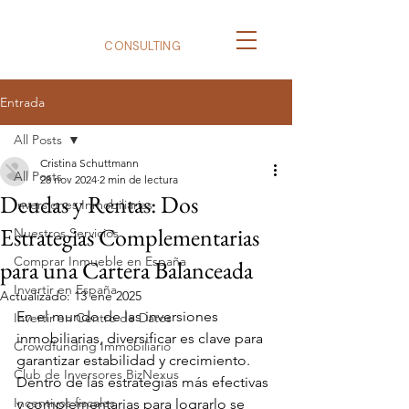
BizNexus
CONSULTING
Entrada
All Posts
Cristina Schuttmann
All Posts
28 nov 2024
2 min de lectura
Deudas y Rentas: Dos
Inversiones Inmobiliarias
Estrategias Complementarias
Nuestros Servicios
Comprar Inmueble en España
para una Cartera Balanceada
Invertir en España
Actualizado:
13 ene 2025
En el mundo de las inversiones 
Invertir en Centro de Datos
inmobiliarias, diversificar es clave para 
Crowdfunding Immobiliario
garantizar estabilidad y crecimiento. 
Club de Inversores BizNexus
Dentro de las estrategias más efectivas 
Incentivos fiscales
y complementarias para lograrlo se 