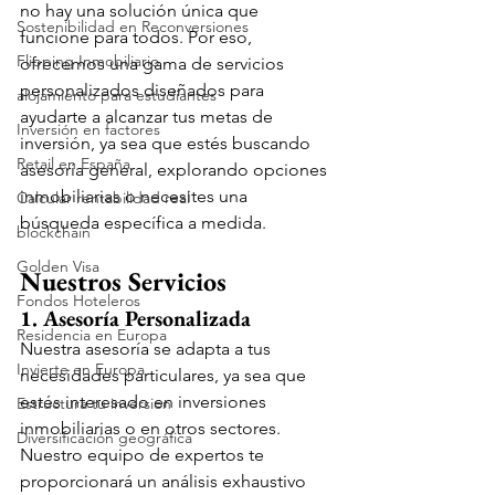
no hay una solución única que 
Sostenibilidad en Reconversiones
funcione para todos. Por eso, 
Flipping Inmobiliario
ofrecemos una gama de servicios 
personalizados diseñados para 
alojamiento para estudiantes
ayudarte a alcanzar tus metas de 
Inversión en factores
inversión, ya sea que estés buscando 
Retail en España
asesoría general, explorando opciones 
inmobiliarias o necesites una 
Calcular rentabilidad real
búsqueda específica a medida.
blockchain
Golden Visa
Nuestros Servicios
Fondos Hoteleros
1. Asesoría Personalizada
Residencia en Europa
Nuestra asesoría se adapta a tus 
Invierte en Europa
necesidades particulares, ya sea que 
estés interesado en inversiones 
Estructura tu inversion
inmobiliarias o en otros sectores. 
Diversificación geográfica
Nuestro equipo de expertos te 
proporcionará un análisis exhaustivo 