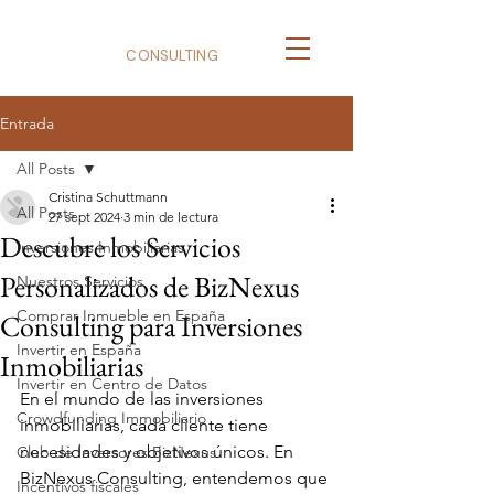
BizNexus
CONSULTING
Entrada
All Posts
Cristina Schuttmann
All Posts
27 sept 2024
3 min de lectura
Descubre los Servicios
Inversiones Inmobiliarias
Personalizados de BizNexus
Nuestros Servicios
Comprar Inmueble en España
Consulting para Inversiones
Invertir en España
Inmobiliarias
Invertir en Centro de Datos
En el mundo de las inversiones 
Crowdfunding Immobiliario
inmobiliarias, cada cliente tiene 
necesidades y objetivos únicos. En 
Club de Inversores BizNexus
BizNexus Consulting, entendemos que 
Incentivos fiscales