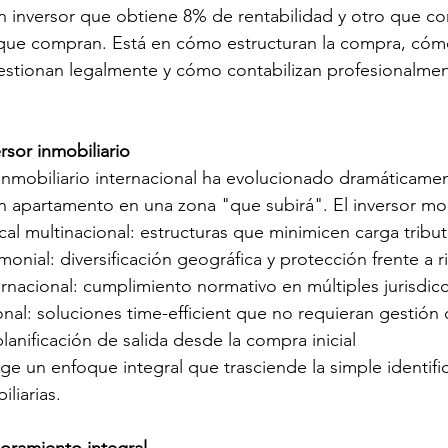
un inversor que obtiene 8% de rentabilidad y otro que c
 que compran. Está en cómo estructuran la compra, cóm
estionan legalmente y cómo contabilizan profesionalmen
rsor inmobiliario
r inmobiliario internacional ha evolucionado dramáticamen
un apartamento en una zona "que subirá". El inversor m
cal multinacional: estructuras que minimicen carga tribut
monial: diversificación geográfica y protección frente a r
rnacional: cumplimiento normativo en múltiples jurisdic
nal: soluciones time-efficient que no requieran gestión 
planificación de salida desde la compra inicial
ge un enfoque integral que trasciende la simple identifi
liarias.