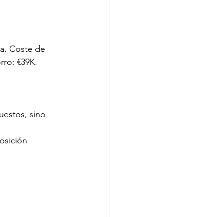
ca. Coste de 
rro: €39K.
estos, sino 
osición