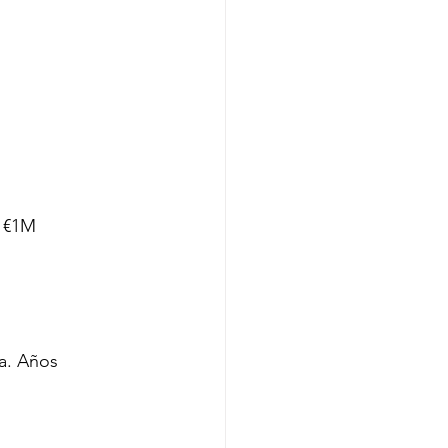
o €1M
a. Años 