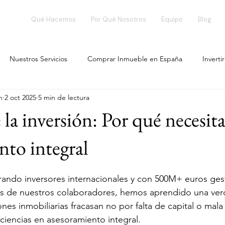
Qué Hacemos
Por Qué Nosotros
Equipo
Blog
Nuestros Servicios
Comprar Inmueble en España
Inverti
n
2 oct 2025
5 min de lectura
rowdfunding Immobiliario
Club de Inversores BizNexus
Ince
 la inversión: Por qué necesita
Flipping Inmobiliario
alojamiento para estudiantes
Inver
nto integral
rando inversores internacionales y con 500M+ euros ges
abilidad real
blockchain
Golden Visa
Fondos Hoteleros
és de nuestros colaboradores, hemos aprendido una ve
ones inmobiliarias fracasan no por falta de capital o mala
iciencias en asesoramiento integral.
tu inversion
Diversificación geográfica