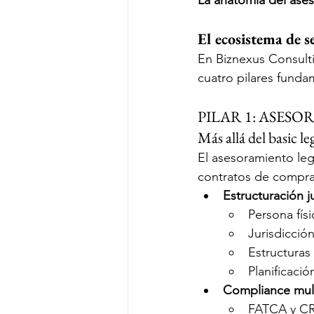
La anatomía del ases
El ecosistema de s
En Biznexus Consult
cuatro pilares funda
PILAR 1: ASES
Más allá del basic le
El asesoramiento leg
contratos de comprav
Estructuración j
Persona físi
Jurisdicción
Estructuras
Planificació
Compliance mult
FATCA y CR