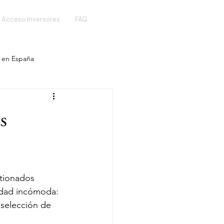
Acceso Inversores
FAQ
r en España
ntivos fiscales
s
sión en factores
tionados 
Residencia en Europa
rdad incómoda: 
 selección de 