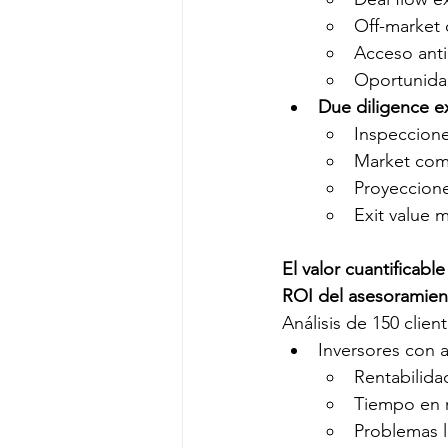
Off-market 
Acceso ant
Oportunidad
Due diligence e
Inspeccione
Market comp
Proyeccione
Exit value 
El valor cuantificabl
ROI del asesoramien
Análisis de 150 clien
Inversores con 
Rentabilida
Tiempo en 
Problemas l