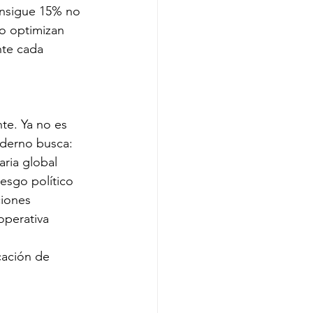
onsigue 15% no 
o optimizan 
te cada 
te. Ya no es 
oderno busca:
aria global
iesgo político
ciones
operativa
cación de 