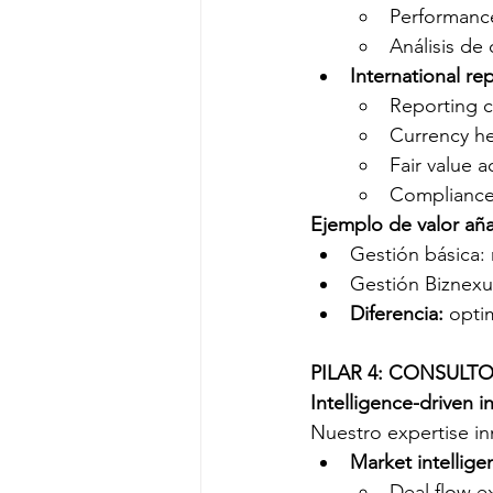
Performanc
Análisis de
International re
Reporting c
Currency h
Fair value 
Compliance
Ejemplo de valor añ
Gestión básica:
Gestión Biznexus
Diferencia:
 opti
PILAR 4: CONSULT
Intelligence-driven 
Nuestro expertise inm
Market intellige
Deal flow e