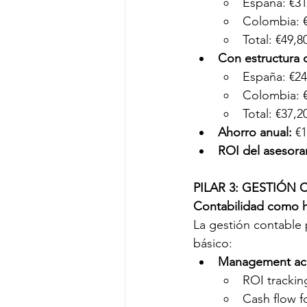
España: €31
Colombia: €
Total: €49,8
Con estructura 
España: €24
Colombia: €
Total: €37,2
Ahorro anual:
 €
ROI del asesora
PILAR 3: GESTIÓN
Contabilidad como h
La gestión contable 
básico:
Management acc
ROI trackin
Cash flow fo