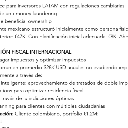
ce para inversores LATAM con regulaciones cambiarias
de anti-money laundering
e beneficial ownership
ente mexicano estructuró inicialmente como persona físi
erior: €47K. Con planificación inicial adecuada: €8K. Aho
ACIÓN FISCAL INTERNACIONAL
pagar impuestos y optimizar impuestos
horran en promedio $28K USD anuales no evadiendo impu
mente a través de:
 inteligente: aprovechamiento de tratados de doble imp
tions para optimizar residencia fiscal
 través de jurisdicciones óptimas
anning para clientes con múltiples ciudadanías
ación:
 Cliente colombiano, portfolio €1.2M:
: