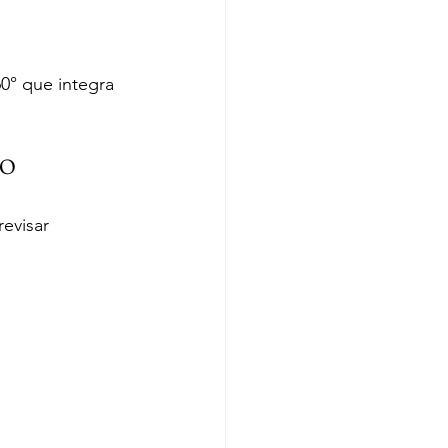
° que integra 
DO
evisar 