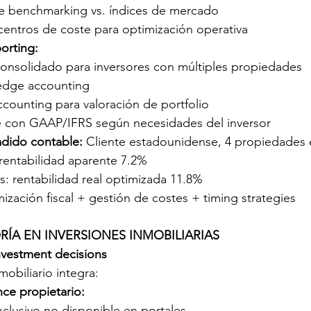
e benchmarking vs. índices de mercado
 centros de coste para optimización operativa
porting:
onsolidado para inversores con múltiples propiedades
edge accounting
accounting para valoración de portfolio
 con GAAP/IFRS según necesidades del inversor
adido contable:
 Cliente estadounidense, 4 propiedades 
 rentabilidad aparente 7.2%
: rentabilidad real optimizada 11.8%
mización fiscal + gestión de costes + timing strategies
ORÍA EN INVERSIONES INMOBILIARIAS
investment decisions
obiliario integra:
nce propietario:
xclusivo no disponible en portales