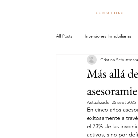
BizNexus
CONSULTING
All Posts
Inversiones Inmobiliarias
Cristina Schuttman
Invertir en Centro de Datos
C
Más allá de
Sostenibilidad en Reconversiones
asesoramie
Actualizado:
25 sept 2025
En cinco años aseso
Retail en España
Calcular rent
exitosamente a trav
el 73% de las inversi
activos, sino por def
Invierte en Europa
Estructura 