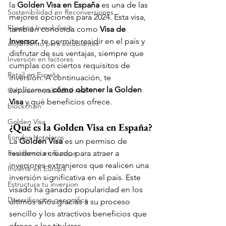
la 
Golden Visa en España
 es una de las 
Sostenibilidad en Reconversiones
mejores opciones para 2024. Esta visa, 
Flipping Inmobiliario
también conocida como 
Visa de 
Inversor
, te permite residir en el país y 
alojamiento para estudiantes
disfrutar de sus ventajas, siempre que 
Inversión en factores
cumplas con ciertos requisitos de 
Retail en España
inversión. A continuación, te 
explicamos 
cómo obtener la Golden 
Calcular rentabilidad real
Visa
 y qué beneficios ofrece.
blockchain
Golden Visa
¿Qué es la Golden Visa en España?
Fondos Hoteleros
La 
Golden Visa 
es un permiso de 
Residencia en Europa
residencia creado para atraer a 
inversores extranjeros que realicen una 
Invierte en Europa
inversión significativa en el país. Este 
Estructura tu inversion
visado ha ganado popularidad en los 
Diversificación geográfica
últimos años gracias a su proceso 
sencillo y los atractivos beneficios que 
ofrece a los titulares.