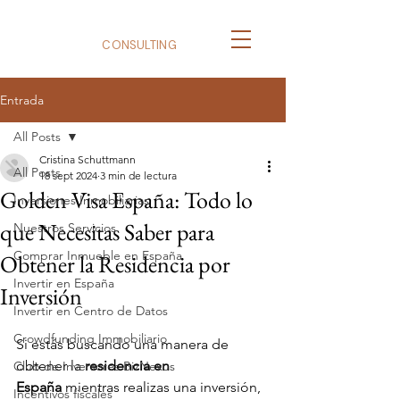
BizNexus
CONSULTING
Entrada
All Posts
Cristina Schuttmann
All Posts
18 sept 2024
3 min de lectura
Golden Visa España: Todo lo
Inversiones Inmobiliarias
que Necesitas Saber para
Nuestros Servicios
Comprar Inmueble en España
Obtener la Residencia por
Invertir en España
Inversión
Invertir en Centro de Datos
Crowdfunding Immobiliario
Si estás buscando una manera de 
obtener la 
residencia en 
Club de Inversores BizNexus
España
 mientras realizas una inversión, 
Incentivos fiscales