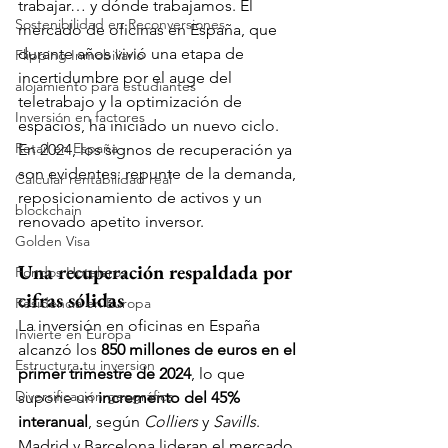
trabajar… y dónde trabajamos. El 
Sostenibilidad en Reconversiones
mercado de oficinas en España, que 
durante años vivió una etapa de 
Flipping Inmobiliario
incertidumbre por el auge del 
alojamiento para estudiantes
teletrabajo y la optimización de 
Inversión en factores
espacios, ha iniciado un nuevo ciclo. 
Retail en España
En 2024, los signos de recuperación ya 
son evidentes: repunte de la demanda, 
Calcular rentabilidad real
reposicionamiento de activos y un 
blockchain
renovado apetito inversor.
Golden Visa
Una recuperación respaldada por 
Fondos Hoteleros
cifras sólidas
Residencia en Europa
La inversión en oficinas en España 
Invierte en Europa
alcanzó los 
850 millones de euros en el 
Estructura tu inversion
primer trimestre de 2024
, lo que 
Diversificación geográfica
supone un 
incremento del 45% 
interanual
, según 
Colliers
 y 
Savills
.
Madrid y Barcelona lideran el mercado, 