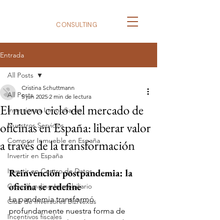
BizNexus
CONSULTING
Entrada
All Posts
Cristina Schuttmann
All Posts
5 jun 2025
2 min de lectura
El nuevo ciclo del mercado de
Inversiones Inmobiliarias
oficinas en España: liberar valor
Nuestros Servicios
Comprar Inmueble en España
a través de la transformación
Invertir en España
Invertir en Centro de Datos
Reinvención postpandemia: la 
oficina se redefine
Crowdfunding Immobiliario
La pandemia transformó 
Club de Inversores BizNexus
profundamente nuestra forma de 
Incentivos fiscales